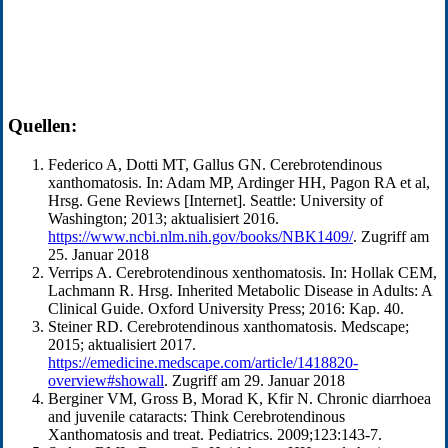
Quellen:
Federico A, Dotti MT, Gallus GN. Cerebrotendinous
xanthomatosis. In: Adam MP, Ardinger HH, Pagon RA et al,
Hrsg. Gene Reviews [Internet]. Seattle: University of
Washington; 2013; aktualisiert 2016.
https://www.ncbi.nlm.nih.gov/books/NBK1409/
. Zugriff am
25. Januar 2018
Verrips A. Cerebrotendinous xenthomatosis. In: Hollak CEM,
Lachmann R. Hrsg. Inherited Metabolic Disease in Adults: A
Clinical Guide. Oxford University Press; 2016: Kap. 40.
Steiner RD. Cerebrotendinous xanthomatosis. Medscape;
2015; aktualisiert 2017.
https://emedicine.medscape.com/article/1418820-
overview#showall
. Zugriff am 29. Januar 2018
Berginer VM, Gross B, Morad K, Kfir N. Chronic diarrhoea
and juvenile cataracts: Think Cerebrotendinous
Xanthomatosis and treat. Pediatrics. 2009;123:143-7.