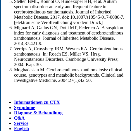
Stelten BML, Bonnot O, Huidekoper HH, et al. Autism
spectrum disorder: an early and frequent feature in
cerebrotendinous xanthomatosis. Journal of Inherited
Metabolic Disease. 2017. doi: 10.1007/s10545-017-0086-7.
[elektronische Veröffentlichung vor dem Druck]
Mignarri A, Gallus GN, Dotti MT, Federico A. A suspicion
index for early diagnosis and treatment of cerebrotendinous
xanthomatosis. Journal of Inherited Metabolic Disease.
2014;37:421-9.
Verrips A, Cruysberg JRM, Wevers RA. Cerebrotendinous
xanthomatosis. In: Roach ES, Miller VS, Hrsg.
Neurocutaneous Disorders. Cambridge University Press;
2004. Kap. 30.
Moghadasian M. Cerebrotendinous xanthomatosis: clinical
course, genotypes and metabolic backgrounds. Clinical and
Investigative Medicine. 2004;27(1):42-50.
Informationen zu CTX
Symptome
Diagnose & Behandlung
Q&A
Service
English