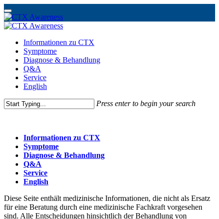
Skip
to
Menu
Informationen zu CTX
main
Symptome
content
Diagnose & Behandlung
Q&A
Service
English
Press enter to begin your search
Close
Search
Informationen zu CTX
Symptome
Diagnose & Behandlung
Q&A
Service
English
Diese Seite enthält medizinische Informationen, die nicht als Ersatz
für eine Beratung durch eine medizinische Fachkraft vorgesehen
sind. Alle Entscheidungen hinsichtlich der Behandlung von